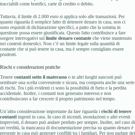
tracciabili come bonifici, carte di credito o debito.
Tuttavia, il limite di 2.000 euro si applica solo alle transazioni. Per
quanto riguarda il semplice fatto di detenere denaro in casa, non ci
sono requisiti di dichiarazione specifici, a patto che la somma in
questione possa essere giustificata. Questo fatto contribuisce a fare
sorgere interrogativi sul
limite denaro contante
che viene mantenuto
nei contesti domestici. Non c’è un limite legale sulla quantità di
contante che si può tenere in casa, ma è sempre consigliato essere
prudenti.
Rischi e considerazioni pratiche
Tenere
contanti sotto il materasso
o in altri luoghi nascosti può
sembrare una scelta conveniente e sicura, ma comporta anche una serie
di rischi. Tra i più evidenti ci sono la possibilità di furto e la perdita
accidentale. Inoltre, i contanti non generano interessi e non
contribuiscono a far crescere il proprio patrimonio nel tempo.
Un’altra considerazione importante da fare riguarda i
rischi di tenere
contanti
ingenti in casa. In caso di incendi, inondazioni o altri eventi
imprevisti, il denaro può andare perduto per sempre. Inoltre, nel caso di
un’eredità, la mancanza di documentazione precisa su quanto denaro è
presente in casa può generare conflitti tra i familiari. Per non parlare dei