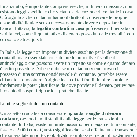
Innanzitutto, è importante comprendere che, in linea di massima, non
esistono leggi specifiche che vietano la detenzione di contante in casa.
Ciò significa che i cittadini hanno il diritto di conservare le proprie
disponibilità liquide senza necessariamente doverle depositare in
banca. Tuttavia, la
legalità contanti in casa
può essere influenzata da
vari fattori, come il quantitativo di denaro posseduto e le modalità con
cui sono stati acquisiti.
In Italia, la legge non impone un divieto assoluto per la detenzione di
contanti, ma è essenziale considerare le normative fiscali e di
antiriciclaggio che possono avere un impatto su come e quanto denaro
è lecito possedere. Ad esempio, se un cittadino viene trovato in
possesso di una somma considerevole di contante, potrebbe essere
chiamato a dimostrare l’origine lecita di tali fondi. In altre parole, è
fondamentale poter giustificare da dove proviene il denaro, per evitare
il rischio di sospetti riguardo a pratiche illecite.
Limiti e soglie di denaro contante
Un aspetto cruciale da considerare riguarda le
soglie di denaro
contante
, ovvero i limiti stabiliti dalla legge per le transazioni in
contante. In Italia, esiste un limite massimo per i pagamenti in contante,
fissato a 2.000 euro. Questo significa che, se si effettua una transazione
che supera tale importo, è obbligatorio utilizzare metodi di pagamento