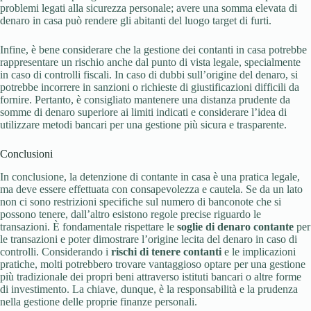
problemi legati alla sicurezza personale; avere una somma elevata di
denaro in casa può rendere gli abitanti del luogo target di furti.
Infine, è bene considerare che la gestione dei contanti in casa potrebbe
rappresentare un rischio anche dal punto di vista legale, specialmente
in caso di controlli fiscali. In caso di dubbi sull’origine del denaro, si
potrebbe incorrere in sanzioni o richieste di giustificazioni difficili da
fornire. Pertanto, è consigliato mantenere una distanza prudente da
somme di denaro superiore ai limiti indicati e considerare l’idea di
utilizzare metodi bancari per una gestione più sicura e trasparente.
Conclusioni
In conclusione, la detenzione di contante in casa è una pratica legale,
ma deve essere effettuata con consapevolezza e cautela. Se da un lato
non ci sono restrizioni specifiche sul numero di banconote che si
possono tenere, dall’altro esistono regole precise riguardo le
transazioni. È fondamentale rispettare le
soglie di denaro contante
per
le transazioni e poter dimostrare l’origine lecita del denaro in caso di
controlli. Considerando i
rischi di tenere contanti
e le implicazioni
pratiche, molti potrebbero trovare vantaggioso optare per una gestione
più tradizionale dei propri beni attraverso istituti bancari o altre forme
di investimento. La chiave, dunque, è la responsabilità e la prudenza
nella gestione delle proprie finanze personali.