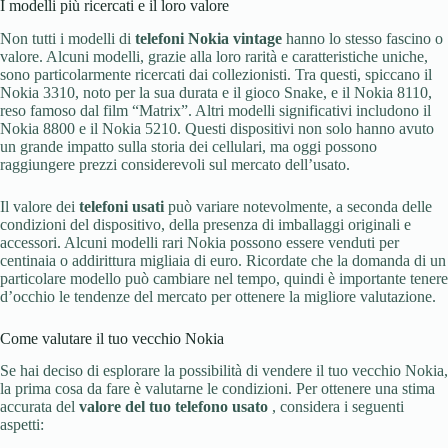
I modelli più ricercati e il loro valore
Non tutti i modelli di
telefoni Nokia vintage
hanno lo stesso fascino o
valore. Alcuni modelli, grazie alla loro rarità e caratteristiche uniche,
sono particolarmente ricercati dai collezionisti. Tra questi, spiccano il
Nokia 3310, noto per la sua durata e il gioco Snake, e il Nokia 8110,
reso famoso dal film “Matrix”. Altri modelli significativi includono il
Nokia 8800 e il Nokia 5210. Questi dispositivi non solo hanno avuto
un grande impatto sulla storia dei cellulari, ma oggi possono
raggiungere prezzi considerevoli sul mercato dell’usato.
Il valore dei
telefoni usati
può variare notevolmente, a seconda delle
condizioni del dispositivo, della presenza di imballaggi originali e
accessori. Alcuni modelli rari Nokia possono essere venduti per
centinaia o addirittura migliaia di euro. Ricordate che la domanda di un
particolare modello può cambiare nel tempo, quindi è importante tenere
d’occhio le tendenze del mercato per ottenere la migliore valutazione.
Come valutare il tuo vecchio Nokia
Se hai deciso di esplorare la possibilità di vendere il tuo vecchio Nokia,
la prima cosa da fare è valutarne le condizioni. Per ottenere una stima
accurata del
valore del tuo telefono usato
, considera i seguenti
aspetti: