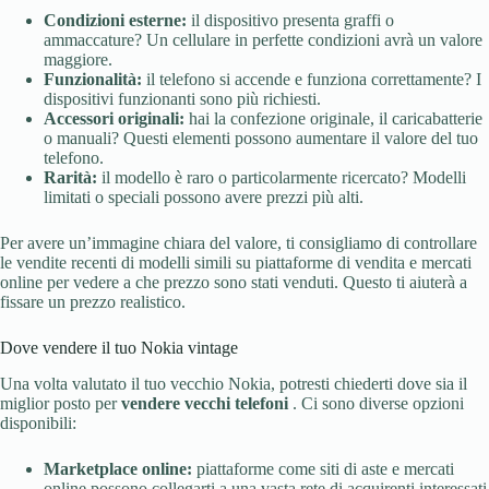
Condizioni esterne:
il dispositivo presenta graffi o
ammaccature? Un cellulare in perfette condizioni avrà un valore
maggiore.
Funzionalità:
il telefono si accende e funziona correttamente? I
dispositivi funzionanti sono più richiesti.
Accessori originali:
hai la confezione originale, il caricabatterie
o manuali? Questi elementi possono aumentare il valore del tuo
telefono.
Rarità:
il modello è raro o particolarmente ricercato? Modelli
limitati o speciali possono avere prezzi più alti.
Per avere un’immagine chiara del valore, ti consigliamo di controllare
le vendite recenti di modelli simili su piattaforme di vendita e mercati
online per vedere a che prezzo sono stati venduti. Questo ti aiuterà a
fissare un prezzo realistico.
Dove vendere il tuo Nokia vintage
Una volta valutato il tuo vecchio Nokia, potresti chiederti dove sia il
miglior posto per
vendere vecchi telefoni
. Ci sono diverse opzioni
disponibili:
Marketplace online:
piattaforme come siti di aste e mercati
online possono collegarti a una vasta rete di acquirenti interessati