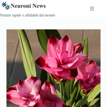
Skip
to
content
Notizie rapide e affidabili dal mondo