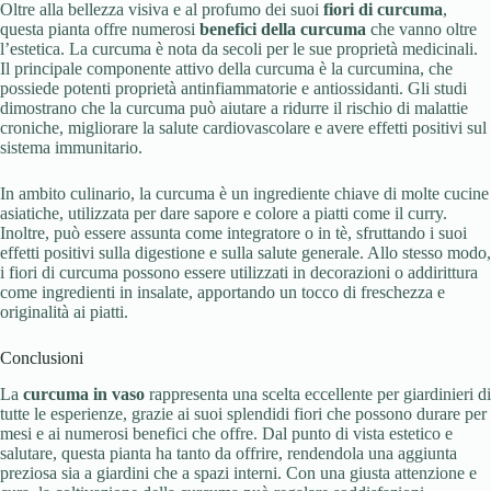
Oltre alla bellezza visiva e al profumo dei suoi
fiori di curcuma
,
questa pianta offre numerosi
benefici della curcuma
che vanno oltre
l’estetica. La curcuma è nota da secoli per le sue proprietà medicinali.
Il principale componente attivo della curcuma è la curcumina, che
possiede potenti proprietà antinfiammatorie e antiossidanti. Gli studi
dimostrano che la curcuma può aiutare a ridurre il rischio di malattie
croniche, migliorare la salute cardiovascolare e avere effetti positivi sul
sistema immunitario.
In ambito culinario, la curcuma è un ingrediente chiave di molte cucine
asiatiche, utilizzata per dare sapore e colore a piatti come il curry.
Inoltre, può essere assunta come integratore o in tè, sfruttando i suoi
effetti positivi sulla digestione e sulla salute generale. Allo stesso modo,
i fiori di curcuma possono essere utilizzati in decorazioni o addirittura
come ingredienti in insalate, apportando un tocco di freschezza e
originalità ai piatti.
Conclusioni
La
curcuma in vaso
rappresenta una scelta eccellente per giardinieri di
tutte le esperienze, grazie ai suoi splendidi fiori che possono durare per
mesi e ai numerosi benefici che offre. Dal punto di vista estetico e
salutare, questa pianta ha tanto da offrire, rendendola una aggiunta
preziosa sia a giardini che a spazi interni. Con una giusta attenzione e