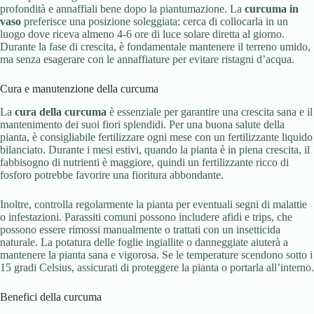
profondità e annaffiali bene dopo la piantumazione. La
curcuma in
vaso
preferisce una posizione soleggiata: cerca di collocarla in un
luogo dove riceva almeno 4-6 ore di luce solare diretta al giorno.
Durante la fase di crescita, è fondamentale mantenere il terreno umido,
ma senza esagerare con le annaffiature per evitare ristagni d’acqua.
Cura e manutenzione della curcuma
La
cura della curcuma
è essenziale per garantire una crescita sana e il
mantenimento dei suoi fiori splendidi. Per una buona salute della
pianta, è consigliabile fertilizzare ogni mese con un fertilizzante liquido
bilanciato. Durante i mesi estivi, quando la pianta è in piena crescita, il
fabbisogno di nutrienti è maggiore, quindi un fertilizzante ricco di
fosforo potrebbe favorire una fioritura abbondante.
Inoltre, controlla regolarmente la pianta per eventuali segni di malattie
o infestazioni. Parassiti comuni possono includere afidi e trips, che
possono essere rimossi manualmente o trattati con un insetticida
naturale. La potatura delle foglie ingiallite o danneggiate aiuterà a
mantenere la pianta sana e vigorosa. Se le temperature scendono sotto i
15 gradi Celsius, assicurati di proteggere la pianta o portarla all’interno.
Benefici della curcuma