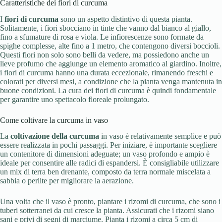
Caratteristiche dei fiori di curcuma
I
fiori di curcuma
sono un aspetto distintivo di questa pianta.
Solitamente, i fiori sbocciano in tinte che vanno dal bianco al giallo,
fino a sfumature di rosa e viola. Le infiorescenze sono formate da
spighe complesse, alte fino a 1 metro, che contengono diversi boccioli.
Questi fiori non solo sono belli da vedere, ma possiedono anche un
lieve profumo che aggiunge un elemento aromatico al giardino. Inoltre,
i fiori di curcuma hanno una durata eccezionale, rimanendo freschi e
colorati per diversi mesi, a condizione che la pianta venga mantenuta in
buone condizioni. La cura dei fiori di curcuma è quindi fondamentale
per garantire uno spettacolo floreale prolungato.
Come coltivare la curcuma in vaso
La
coltivazione della curcuma
in vaso è relativamente semplice e può
essere realizzata in pochi passaggi. Per iniziare, è importante scegliere
un contenitore di dimensioni adeguate; un vaso profondo e ampio è
ideale per consentire alle radici di espandersi. È consigliabile utilizzare
un mix di terra ben drenante, composto da terra normale miscelata a
sabbia o perlite per migliorare la aerazione.
Una volta che il vaso è pronto, piantare i rizomi di curcuma, che sono i
tuberi sotterranei da cui cresce la pianta. Assicurati che i rizomi siano
sani e privi di segni di marciume. Pianta i rizomi a circa 5 cm di