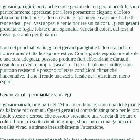
I
gerani parigini
, noti anche come gerani edera o gerani penduli, sono
particolarmente apprezzati per il loro portamento elegante e le loro
abbondanti fioriture. La loro crescita è tipicamente cascante, il che li
rende ideali per i vasi appesi e per le fioriere sui balconi. Questi
gerani
presentano foglie lobate e una splendida varietà di colori, dal rosa al
rosso, passando per il bianco.
Uno dei principali vantaggi dei
gerani parigini
è la loro capacità di
fiorire durante tutta la stagione estiva. Con la giusta esposizione al sole
e una cura adeguata, possono produrre fiori abbondanti e duraturi,
creando una vera e propria cascata di fiori sul balcone. Inoltre, sono
piuttosto resistenti e possono tollerare condizioni climatiche
impegnative, il che li rende una scelta ideale per i giardinieri meno
esperti.
Gerani zonali: peculiarità e vantaggi
I
gerani zonali
, originari dell’Africa meridionale, sono una delle piante
da balcone più comuni. Questi
gerani
si contraddistinguono per le loro
foglie spesse e cerose, che possono presentare una varietà di texture e
colori. I fiori, di solito riuniti in gruppi, sbocciano in una gamma di
tonalità vivaci e attirano irresistibilmente l’attenzione.