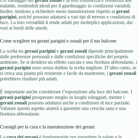
Un vantaggio dei
gerani zonali
è la loro robustezza e resistenza alle
malattie, rendendoli ideali per il giardinaggio in condizioni variabili.
Inoltre, tendono a richiedere meno manutenzione rispetto ai
gerani
parigini
, poiché possono adattarsi a vari tipi di terreno e condizioni di
luce. La loro versatilità li rende adatti per molteplici applicazioni, dai
vasi ai bordi delle aiuole.
Come scegliere tra gerani parigini e zonali per il tuo balcone
La scelta tra
gerani parigini
e
gerani zonali
dipende principalmente
dalle preferenze personali e dalle condizioni specifiche del proprio
ambiente. Se si desidera un effetto cascata e una fioritura abbondante, i
gerani parigini
sono senza dubbio la scelta migliore. D’altro canto, se
si cerca una pianta più resistente e facile da mantenere, i
gerani zonali
potrebbero risultare più adatti.
È importante anche considerare l’esposizione alla luce del balcone. I
gerani parigini
prosperano meglio in luoghi soleggiati, mentre i
gerani zonali
possono adattarsi anche a condizioni di luce parziale.
Valutare questo aspetto aiuterà a garantire una crescita sana e una
fioritura abbondante.
Consigli per la cura e la manutenzione dei gerani
La
cura dei gerani
è fondamentale per garantirne la salute e la