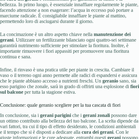
bellezza. In primo luogo, è essenziale innaffiare regolarmente le piante,
facendo attenzione a non esagerare: l’acqua in eccesso può portare a
marciume radicale. È consigliabile innaffiare le piante al mattino,
permettendo loro di asciugarsi durante il giorno.
La concimazione è un altro aspetto chiave nella
manutenzione dei
gerani
. Utilizzare un fertilizzante bilanciato ogni quattro-sei settimane
garantirà nutrimento sufficiente per stimolare la fioritura. Inoltre, è
importante rimuovere i fiori appassiti per promuovere una fioritura
continua e sana.
Infine, il rinvaso è una pratica utile per piante in crescita. Cambiare il
vaso o il terreno ogni anno permette alle radici di espandersi e assicura
che le piante abbiano accesso a nutrienti freschi. Un
geranio
sano, sia
esso parigino che zonale, sarà in grado di offrirti una esplosione di
fiori
sul balcone
per tutta la stagione estiva.
Conclusione: quale geranio scegliere per la tua cascata di fiori
In conclusione, sia i
gerani parigini
che i
gerani zonali
possono dare
un ottimo contributo alla bellezza del tuo balcone. La scelta dipende da
vari fattori, tra cui il tipo di effetto desiderato, le condizioni ambientali
e il tempo che si è disposti a dedicare alla
cura dei gerani
. Con le
giuste informazioni e le cure adeguate, entrambi questi
gerani
possono