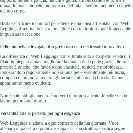
supporto mirato a pancia, fianchi e glutei, armonizzando le forme e
donando una silhouette più tonica e definita – sempre nel pieno rispetto
del tuo corpo.
Basta sacrificare il comfort per ottenere una linea affusolata: con Web
Leggings ti sentirai bella, a tuo agio e con un look sempre impeccabile
in qualsiasi occasione.
Pelle più bella e levigata: il segreto nascosto nel tessuto innovativo
La differenza di Web Leggings non si limita solo all’aspetto estetico. Il
filato impiegato aiuta a migliorare la qualità della pelle grazie alle sue
proprietà uniche, che favoriscono elasticità, tonicità e morbidezza.
Indossandolo regolarmente noterai una pelle visibilmente più liscia,
compatta e luminosa, mentre gli inestetismi come la buccia d’arancia
appariranno meno evidenti.
Non è solo abbigliamento: è un vero e proprio alleato di bellezza che
lavora per te ogni giorno.
Versatilità totale: perfetto per ogni esigenza
Web Leggings si adatta a ogni contesto della tua giornata. Vuoi
allenarti in palestra o praticare yoga? La sua struttura elastica segue