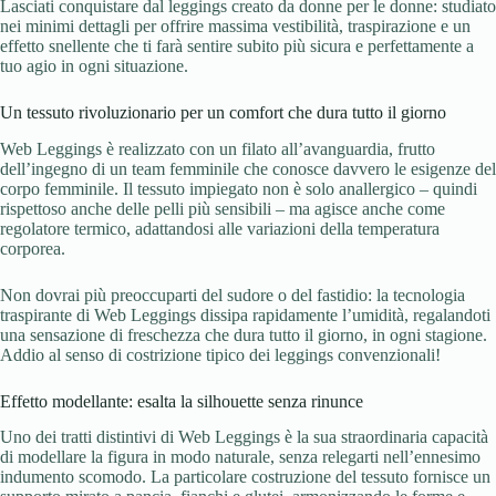
Lasciati conquistare dal leggings creato da donne per le donne: studiato
nei minimi dettagli per offrire massima vestibilità, traspirazione e un
effetto snellente che ti farà sentire subito più sicura e perfettamente a
tuo agio in ogni situazione.
Un tessuto rivoluzionario per un comfort che dura tutto il giorno
Web Leggings è realizzato con un filato all’avanguardia, frutto
dell’ingegno di un team femminile che conosce davvero le esigenze del
corpo femminile. Il tessuto impiegato non è solo anallergico – quindi
rispettoso anche delle pelli più sensibili – ma agisce anche come
regolatore termico, adattandosi alle variazioni della temperatura
corporea.
Non dovrai più preoccuparti del sudore o del fastidio: la tecnologia
traspirante di Web Leggings dissipa rapidamente l’umidità, regalandoti
una sensazione di freschezza che dura tutto il giorno, in ogni stagione.
Addio al senso di costrizione tipico dei leggings convenzionali!
Effetto modellante: esalta la silhouette senza rinunce
Uno dei tratti distintivi di Web Leggings è la sua straordinaria capacità
di modellare la figura in modo naturale, senza relegarti nell’ennesimo
indumento scomodo. La particolare costruzione del tessuto fornisce un