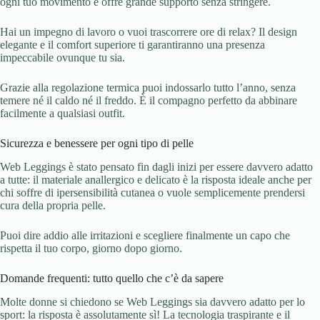
ogni tuo movimento e offre grande supporto senza stringere.
Hai un impegno di lavoro o vuoi trascorrere ore di relax? Il design
elegante e il comfort superiore ti garantiranno una presenza
impeccabile ovunque tu sia.
Grazie alla regolazione termica puoi indossarlo tutto l’anno, senza
temere né il caldo né il freddo. È il compagno perfetto da abbinare
facilmente a qualsiasi outfit.
Sicurezza e benessere per ogni tipo di pelle
Web Leggings è stato pensato fin dagli inizi per essere davvero adatto
a tutte: il materiale anallergico e delicato è la risposta ideale anche per
chi soffre di ipersensibilità cutanea o vuole semplicemente prendersi
cura della propria pelle.
Puoi dire addio alle irritazioni e scegliere finalmente un capo che
rispetta il tuo corpo, giorno dopo giorno.
Domande frequenti: tutto quello che c’è da sapere
Molte donne si chiedono se Web Leggings sia davvero adatto per lo
sport: la risposta è assolutamente sì! La tecnologia traspirante e il